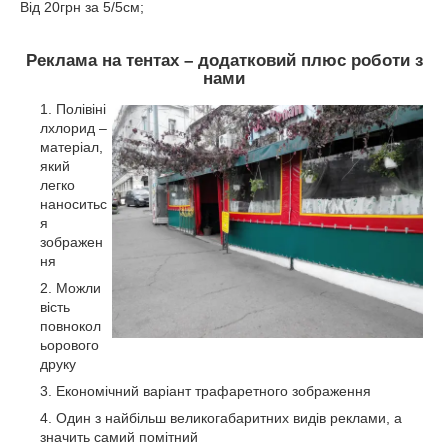
Від 20грн за 5/5см;
Реклама на тентах – додатковий плюс роботи з
нами
Полівіні
лхлорид –
матеріал,
який
легко
наноситьс
я
зображен
ня
Можли
вість
повнокол
ьорового
друку
Економічний варіант трафаретного зображення
Один з найбільш великогабаритних видів реклами, а
значить самий помітний