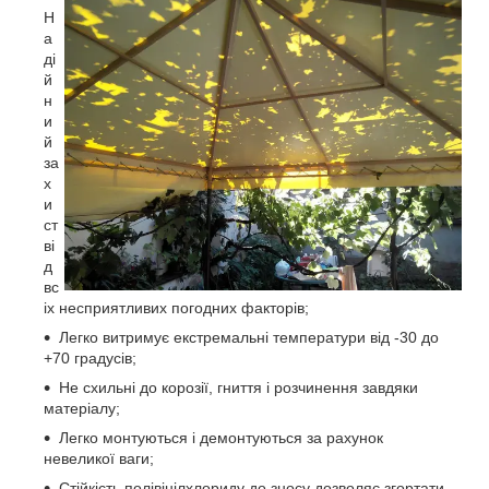
Н
а
ді
й
н
и
й
за
х
и
ст
ві
д
вс
іх несприятливих погодних факторів;
Легко витримує екстремальні температури від -30 до
+70 градусів;
Не схильні до корозії, гниття і розчинення завдяки
матеріалу;
Легко монтуються і демонтуються за рахунок
невеликої ваги;
Стійкість полівінілхлориду до зносу дозволяє згортати