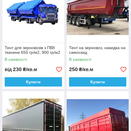
Тент для зерновозів з ПВХ
Тент на зерновоз, накидка на
тканини 650 гр/м2, 900 гр/м2
самоскид
В наявності
В наявності
230
250
від
₴/кв.м
₴/кв.м
Купити
Купити