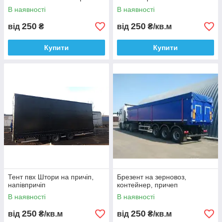
В наявності
В наявності
250
250
від
₴
від
₴/кв.м
Купити
Купити
Тент пвх Штори на причіп,
Брезент на зерновоз,
напівпричіп
контейнер, причеп
В наявності
В наявності
250
250
від
₴/кв.м
від
₴/кв.м