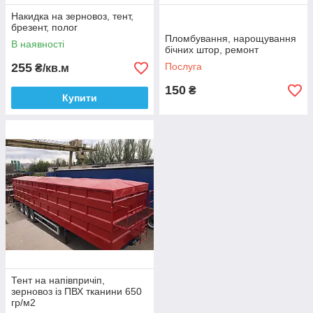
Накидка на зерновоз, тент,
брезент, полог
Пломбування, нарощування
В наявності
бічних штор, ремонт
255
Послуга
₴/кв.м
150
₴
Купити
Тент на напівпричіп,
зерновоз із ПВХ тканини 650
гр/м2