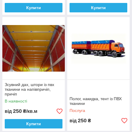
Купити
Купити
Зсувний дах, штори із пвх
тканини на напівпричіп,
причіп
Полог, накидка, тент із ПВХ
В наявності
тканини
250
Послуга
від
₴/кв.м
250
від
₴
Купити