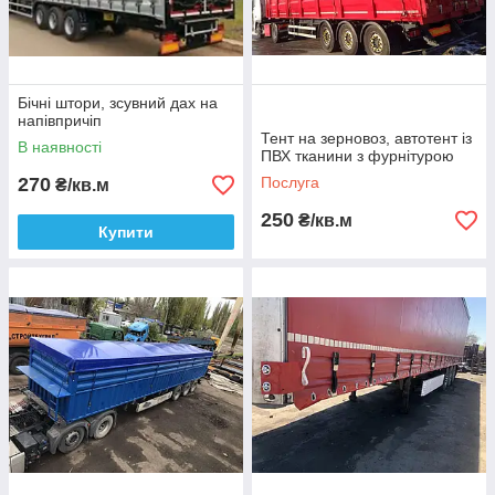
Бічні штори, зсувний дах на
напівпричіп
Тент на зерновоз, автотент із
В наявності
ПВХ тканини з фурнітурою
270
Послуга
₴/кв.м
250
₴/кв.м
Купити