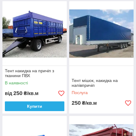
Тент накидка на причіп з
тканини ПВХ
Тент мішок, накидка на
В наявності
напівпричіп
250
Послуга
від
₴/кв.м
250
₴/кв.м
Купити