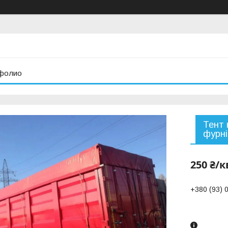
фолио
Тент 
фурн
250 ₴/к
+380 (93) 
Замовленн
телефоно