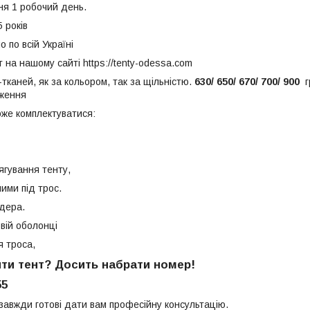
ня 1 робочий день.
5 років
 по всій Україні
 на нашому сайті https://tenty-odessa.com
тканей, як за кольором, так за щільністю.
630/ 650/ 670/ 700/ 900
г
дження
же комплектуватися:
ягування тенту,
ими під трос.
ндера.
овій оболонці
я троса,
ти тент? Досить набрати номер!
55
 завжди готові дати вам професійну консультацію.