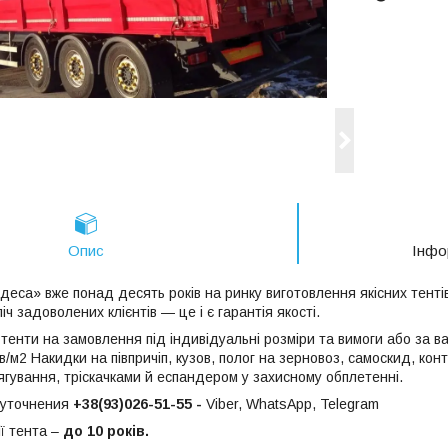
Опис
Інфо
еса» вже понад десять років на ринку виготовлення якісних тентів 
іч задоволених клієнтів — це і є гарантія якості.
тенти на замовлення під індивідуальні розміри та вимоги або за в
ів/м2 Накидки на півпричіп, кузов, полог на зерновоз, самоскид, кон
гування, тріскачками й еспандером у захисному обплетенні.
 уточнения
+38(93)026-51-55 -
Viber, WhatsApp, Telegram
ї тента –
до 10 років.