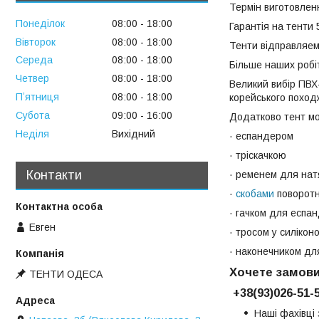
Термін виготовлен
Понеділок
08:00
18:00
Гарантія на тенти 
Вівторок
08:00
18:00
Тенти відправляемо
Середа
08:00
18:00
Більше наших робіт
Четвер
08:00
18:00
Великий вибір ПВХ-
Пʼятниця
08:00
18:00
корейського похо
Субота
09:00
16:00
Додатково тент мо
Неділя
Вихідний
· еспандером
· тріскачкою
Контакти
· ременем для нат
·
скобами
поворотн
· гачком для еспа
Евген
· тросом у силікон
· наконечником дл
Хочете замови
ТЕНТИ ОДЕСА
+38(93)026-51-
Наші фахівці