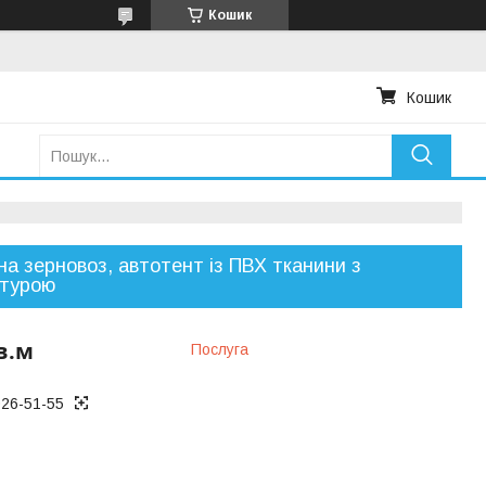
Кошик
Кошик
на зерновоз, автотент із ПВХ тканини з
ітурою
в.м
Послуга
026-51-55
я тільки за
м