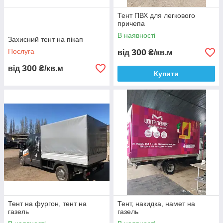
Тент ПВХ для легкового
причепа
В наявності
Захисний тент на пікап
Послуга
300
від
₴/кв.м
300
від
₴/кв.м
Купити
Тент на фургон, тент на
Тент, накидка, намет на
газель
газель