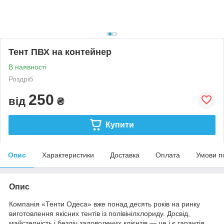
Тент ПВХ на контейнер
В наявності
Роздріб
250
від
₴
Купити
Опис
Характеристики
Доставка
Оплата
Умови п
Опис
Компанія «Тенти Одеса» вже понад десять років на ринку
виготовлення якісних тентів із полівінілхлориду. Досвід,
майстерність і безліч задоволених клієнтів — це і є гарантія