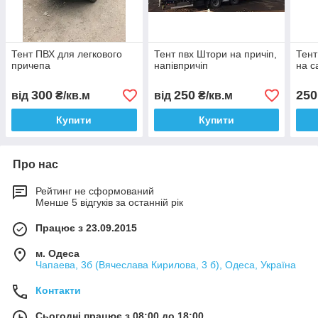
Тент ПВХ для легкового
Тент пвх Штори на причіп,
Тент
причепа
напівпричіп
на с
300
250
250
від
₴/кв.м
від
₴/кв.м
Купити
Купити
Про нас
Рейтинг не сформований
Менше 5 відгуків за останній рік
Працює з 23.09.2015
м. Одеса
Чапаева, 3б (Вячеслава Кирилова, 3 б), Одеса, Україна
Контакти
Сьогодні працює з 08:00 до 18:00