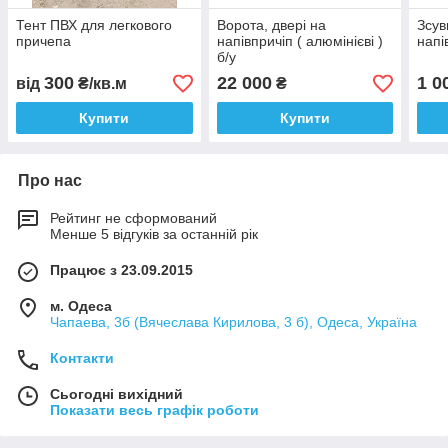
Тент ПВХ для легкового
Ворота, двері на
Зсув
причепа
напівпричіп ( алюмінієві )
напі
б/у
300
22 000
1 0
від
₴/кв.м
₴
Купити
Купити
Про нас
Рейтинг не сформований
Менше 5 відгуків за останній рік
Працює з 23.09.2015
м. Одеса
Чапаева, 3б (Вячеслава Кирилова, 3 б), Одеса, Україна
Контакти
Сьогодні вихідний
Показати весь графік роботи