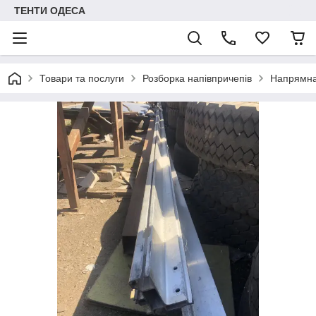
ТЕНТИ ОДЕСА
Товари та послуги
Розборка напівпричепів
Напрямна 