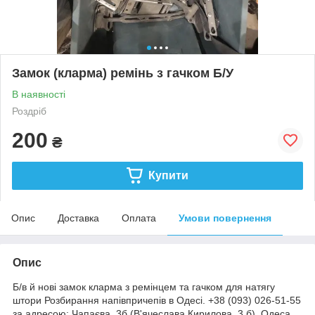
Замок (кларма) ремінь з гачком Б/У
В наявності
Роздріб
200
₴
Купити
Опис
Доставка
Оплата
Умови повернення
Опис
Б/в й нові замок кларма з ремінцем та гачком для натягу
штори Розбирання напівпричепів в Одесі. +38 (093) 026-51-55
за адресою: Чапаєва, 3б (В'ячеслава Кирилова, 3 б), Одеса,