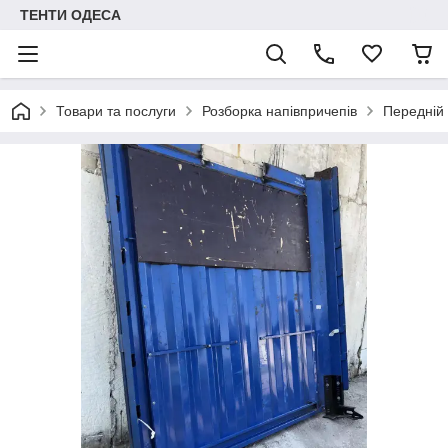
ТЕНТИ ОДЕСА
Товари та послуги
Розборка напівпричепів
Передній 