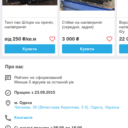
Тент пвх Штори на причіп,
Стійки на напівпричіп
Воро
напівпричіп
(середня, задня)
напі
б/у
250
3 000
22 
від
₴/кв.м
₴
Купити
Купити
Про нас
Рейтинг не сформований
Менше 5 відгуків за останній рік
Працює з 23.09.2015
м. Одеса
Чапаева, 3б (Вячеслава Кирилова, 3 б), Одеса, Україна
Контакти
Сьогодні працює з 08:00 до 18:00