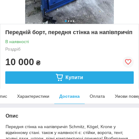
Передній борт, передня стінка на напівпричіп
В наявності
Роздріб
10 000
₴
Купити
пис
Характеристики
Доставка
Оплата
Умови пове
Опис
Передня стінка на напівпричіп Schmitz, Kögel, Krone у
відмінному стані. також у наявності є: стійки, ворота, тент,
зсувні дахи, штори, різні комплектуючі причепа! Розбирання